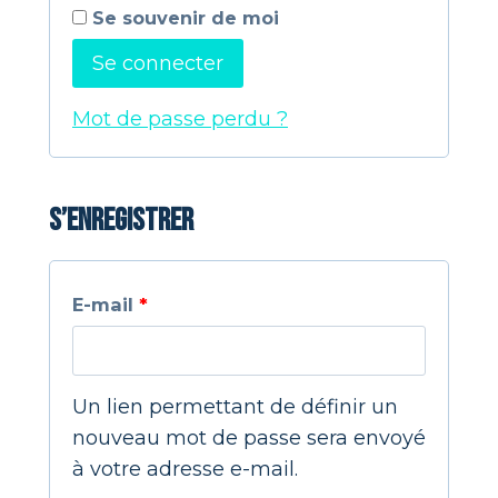
a
Se souvenir de moi
i
t
Se connecter
g
o
Mot de passe perdu ?
a
i
t
r
o
S’enregistrer
e
i
r
O
E-mail
*
e
b
l
Un lien permettant de définir un
i
nouveau mot de passe sera envoyé
à votre adresse e-mail.
g