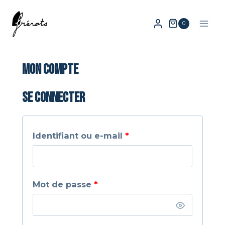
Skip
to
0
content
Mon compte
Se connecter
O
Identifiant ou e-mail
*
b
l
O
Mot de passe
*
i
b
g
l